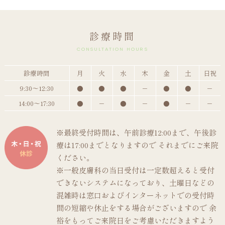
診療時間
CONSULTATION HOURS
診療時間
月
火
水
木
金
土
日祝
9:30～12:30
●
●
●
－
●
●
－
14:00～17:30
●
－
●
－
●
－
－
※最終受付時間は、午前診療12:00まで、午後診
療は17:00までとなりますので それまでにご来院
ください。
※一般皮膚科の当日受付は一定数超えると受付
できないシステムになっており、土曜日などの
混雑時は窓口およびインターネットでの受付時
間の短縮や休止をする場合がございますので 余
裕をもってご来院日をご考慮いただきますよう