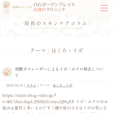
院長のスキンケアコラム
DIRECTOR'S SKIN CARE COLUMN
テーマ：ほくろ・イボ
炭酸ガスレーザーによるイボ・ホクロ除去につい
て
2026/01/21
｜
コラム
｜テーマ：
ほくろ・イボ
https://static.blog-video.jp/?
v=MCUmvAspLZS9Et2Cwiye2jNqEF イボ・ホクロのお
悩みは意外と多いものです「顔や首の小さなイボが気にな