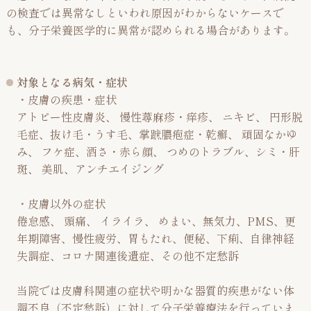
の検査では異常なしといわれ原因がわからないケースで
も、分子栄養医学的に異常が認められる場合があります。
対象となる病気・症状
・皮膚の疾患・症状
アトピー性皮膚炎、 慢性蕁麻疹・痒疹、 ニキビ、 円形脱
毛症、抜け毛・うす毛、掌蹠膿疱症・乾癬、 頑固なかゆ
み、 フケ症、酒さ・赤ら顔、 つめのトラブル、シミ・肝
斑、 美肌、アンチエイジング
・皮膚以外の症状
倦怠感、 頭痛、 イライラ、 めまい、無気力、PMS、更
年期障害、慢性疲労、胃もたれ、便秘、下痢、自律神経
失調症、コロナ関連後遺症、その他不定愁訴
当院では皮膚科関連の症状や明かな器質的疾患がない体
調不良（不定愁訴）に対して分子栄養療法を行っていま