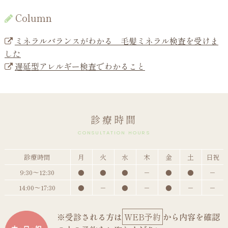
Column
ミネラルバランスがわかる 毛髪ミネラル検査を受けま
した
遅延型アレルギー検査でわかること
診療時間
CONSULTATION HOURS
診療時間
月
火
水
木
金
土
日祝
9:30～12:30
●
●
●
－
●
●
－
14:00～17:30
●
－
●
－
●
－
－
※受診される方は
WEB予約
から内容を確認