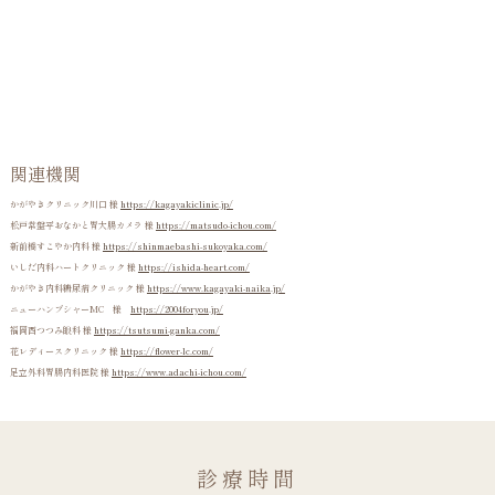
関連機関
かがやきクリニック川口 様
https://kagayakiclinic.jp/
松戸常盤平おなかと胃大腸カメラ 様
https://matsudo-ichou.com/
新前橋すこやか内科 様
https://shinmaebashi-sukoyaka.com/
いしだ内科ハートクリニック 様
https://ishida-heart.com/
かがやき内科糖尿病クリニック 様
https://www.kagayaki-naika.jp/
ニューハンプシャーMC 様
https://2004foryou.jp/
福岡西つつみ眼科 様
https://tsutsumi-ganka.com/
花レディースクリニック 様
https://flower-lc.com/
足立外科胃腸内科医院 様
https://www.adachi-ichou.com/
診療時間