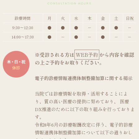
CONSULTATION HOURS
診療時間
月
火
水
木
金
土
日祝
9:30～12:30
●
●
●
－
●
●
－
14:00～17:30
●
－
●
－
●
－
－
※受診される方は
WEB予約
から内容を確認
の上ご予約をお取りください。
電子的診療情報連携体制整備加算に関する掲示
当院では診療情報を取得・活用することによ
り、質の高い医療の提供に努めており、 医療
DX推進のために以下の取り組みを行っておりま
す。
令和8年6月の診療報酬改定に伴う、電子的診療
情報連携体制整備加算について以下の通りおし