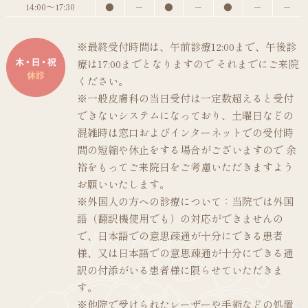
14:00～17:30
●
－
●
－
●
－
－
※最終受付時間は、午前診療12:00まで、午後診
療は17:00までとなりますので それまでにご来院
ください。
※一般皮膚科の当日受付は一定数超えると受付
できないシステムになっており、土曜日などの
混雑時は窓口およびインターネットでの受付時
間の短縮や休止をする場合がございますので 余
裕をもってご来院日をご考慮いただきますよう
お願いいたします。
※外国人の方への診療について：当院では外国
語（翻訳機使用でも）の対応ができませんの
で、日本語での意思疎通が十分にできる患者
様、又は日本語での意思疎通が十分にできる通
訳の付添がいる患者様に限らせていただきま
す。
※他院で受けられたレーザーや手術などの処置