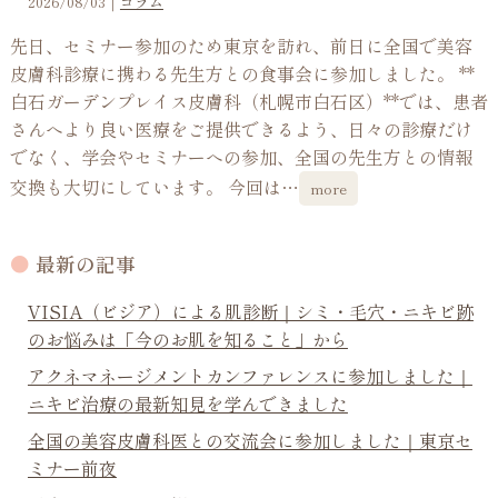
2026/08/03
｜
コラム
先日、セミナー参加のため東京を訪れ、前日に全国で美容
皮膚科診療に携わる先生方との食事会に参加しました。 **
白石ガーデンプレイス皮膚科（札幌市白石区）**では、患者
さんへより良い医療をご提供できるよう、日々の診療だけ
でなく、学会やセミナーへの参加、全国の先生方との情報
交換も大切にしています。 今回は…
more
最新の記事
VISIA（ビジア）による肌診断｜シミ・毛穴・ニキビ跡
のお悩みは「今のお肌を知ること」から
アクネマネージメントカンファレンスに参加しました｜
ニキビ治療の最新知見を学んできました
全国の美容皮膚科医との交流会に参加しました｜東京セ
ミナー前夜