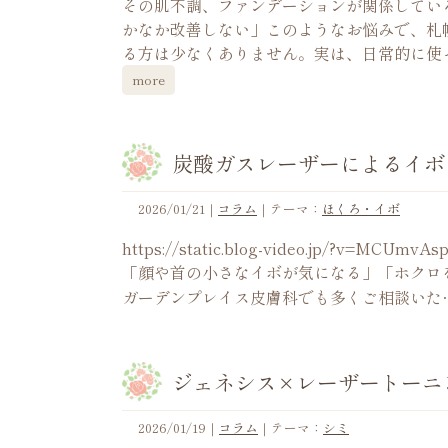
その肌不調、ファンデーションが関係してい
かなか改善しない」このようなお悩みで、札
る方は少なくありません。実は、日常的に使
more
炭酸ガスレーザーによるイボ
2026/01/21
｜
コラム
｜テーマ：
ほくろ・イボ
https://static.blog-video.jp/?v
「顔や首の小さなイボが気になる」「ホクロ
ガーデンプレイス皮膚科でも多くご相談いた
ジェネシス×レーザートーニ
2026/01/19
｜
コラム
｜テーマ：
シミ