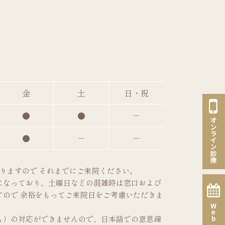
金
土
日・祝
●
●
－
●
－
－
となりますので それまでにご来院ください。
になっており、土曜日などの混雑時は窓口および
ので 余裕をもってご来院日をご考慮いただきま
も）の対応ができませんので、日本語での意思疎