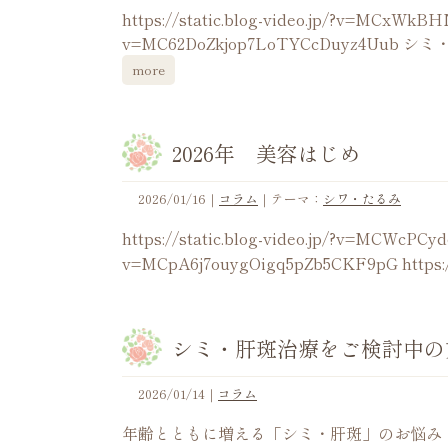
https://static.blog-video.jp/?v=MCxWkBH
v=MC62DoZkjop7LoTYCcDuyz
more
2026年 美容はじめ
2026/01/16
｜
コラム
｜テーマ：
シワ・たるみ
https://static.blog-video.jp/?v=MCWcPCyd
v=MCpA6j7ouygOigq5pZb5CKF9pG https://s
シミ・肝斑治療をご検討中の
2026/01/14
｜
コラム
年齢とともに増える「シミ・肝斑」のお悩み