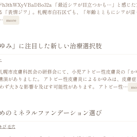
=MC3z5ze0RFh3thWXyVBaDBo32a 「最近シワが目立つかも…」と感
る「表情ジワ」。札幌市白石区でも、「年齢とともにシワが深
…
more
ゆみ」に注目した新しい治療選択肢
ー
札幌市皮膚科医会の研修会にて、小児アトピー性皮膚炎の「か
講演がありました。 アトピー性皮膚炎によるかゆみは、皮膚症
わず大きな影響を及ぼす可能性があります。 アトピー性…
mo
めのミネラルファンデーション選び
きび
,
毛穴