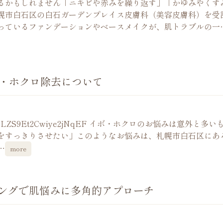
るかもしれません「ニキビや赤みを繰り返す」「かゆみやくす
幌市白石区の白石ガーデンプレイス皮膚科（美容皮膚科）を受
っているファンデーションやベースメイクが、肌トラブルの一
・ホクロ除去について
=MCUmvAspLZS9Et2Cwiye2jNqEF イボ・ホクロのお悩みは意外と多
をすっきりさせたい」このようなお悩みは、札幌市白石区にあ
…
more
ングで肌悩みに多角的アプローチ