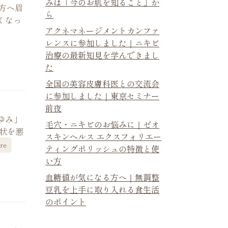
みは「今のお肌を知ること」か
じた方へ眉
ら
くなっ
アクネマネージメントカンファ
レンスに参加しました｜ニキビ
治療の最新知見を学んできまし
た
全国の美容皮膚科医との交流会
に参加しました｜東京セミナー
前夜
ゆみ」
毛穴・ニキビのお悩みに｜ゼオ
状を悪
スキンヘルス エクスフォリエー
re
ティングポリッシュの特徴と使
い方
血糖値が気になる方へ｜無調整
豆乳を上手に取り入れる食生活
のポイント