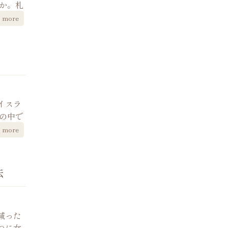
か。札
more
イスラ
の中で
more
法
減った
つに女