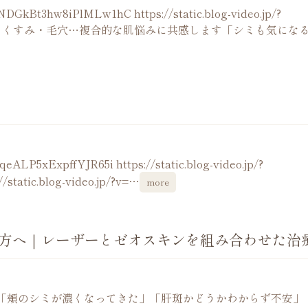
NDGkBt3hw8iPlMLw1hC https://static.blog-video.jp/?
4Uub シミ・くすみ・毛穴…複合的な肌悩みに共感します「シミも気にな
qeALP5xExpffYJR65i https://static.blog-video.jp/?
tatic.blog-video.jp/?v=…
more
方へ｜レーザーとゼオスキンを組み合わせた治
「頬のシミが濃くなってきた」「肝斑かどうかわからず不安」