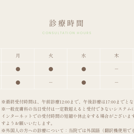
診療時間
CONSULTATION HOURS
月
火
水
木
●
●
●
－
●
－
●
－
※最終受付時間は、午前診療12:00まで、午後診療は17:00まで
※一般皮膚科の当日受付は一定数超えると受付できないシステム
インターネットでの受付時間の短縮や休止をする場合がございます
すようお願いいたします。
※外国人の方への診療について：当院では外国語（翻訳機使用で