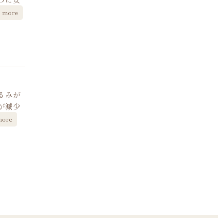
more
るみが
が減少
more