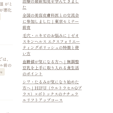
治療の最新知見を学んできまし
湿 がと
た
が悪化
全国の美容皮膚科医との交流会
に参加しました｜東京セミナー
前夜
毛穴・ニキビのお悩みに｜ゼオ
スキンヘルス エクスフォリエー
ティングポリッシュの特徴と使
い方
では、
血糖値が気になる方へ｜無調整
ル前の
豆乳を上手に取り入れる食生活
re
のポイント
シワ・たるみが気になり始めた
方へ｜HIFU（ウルトラセルQプ
ラス）×ボトックスのナチュラ
ルリフトアップコース