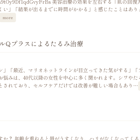
=MCti2L3mm9tOy9Df1qdGvyFrBs 美容治療の効果を左右する「肌の回
くい」「結果が出るまでに時間がかかる」と感じたことはあり
more
ルQプラスによるたるみ治療
ン」「最近、マリオネットラインが目立ってきた気がする」「
お悩みは、40代以降の女性を中心に多く聞かれます。シワやた
とされており、セルフケアだけでは改善が難しい場合もあり…
すか？ 年齢を重ねると唇がうすくなり、ハリがなくなってくる