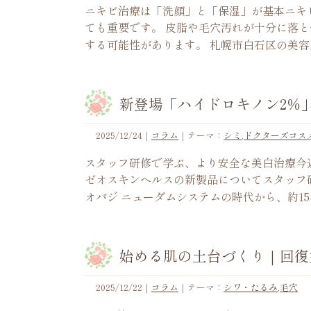
ニキビ治療は「洗顔」と「保湿」が基本ニキ
ても重要です。 皮脂や毛穴汚れが十分に落
する可能性があります。 札幌市白石区の美
新登場「ハイドロキノン2％
2025/12/24
｜
コラム
｜テーマ：
シミ
,
ドクターズコス
スタッフ研修で学ぶ、より安全な美白治療今
ゼオスキンヘルスの新製品についてスタッフ
オバジ ニューダムシステムの時代から、約1
始める肌の土台づくり｜回復
2025/12/22
｜
コラム
｜テーマ：
シワ・たるみ
,
毛穴