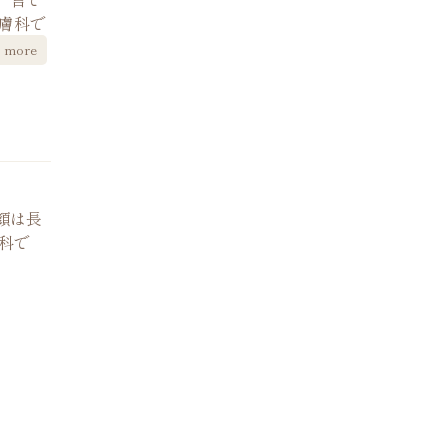
膚科で
more
顔は長
科で