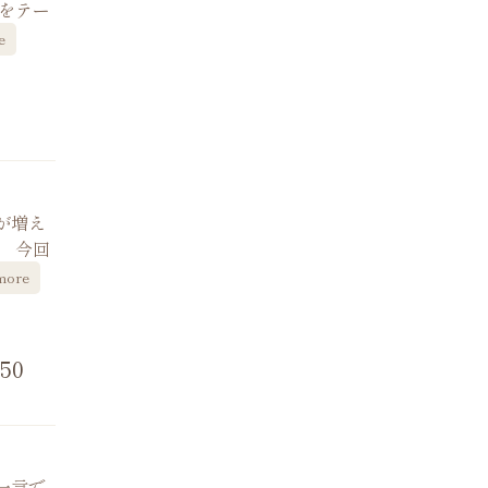
燃をテー
e
が増え
 今回
more
50
一言で