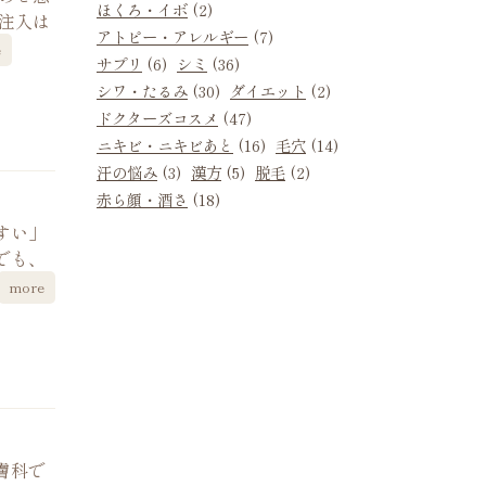
ほくろ・イボ
(2)
注入は
アトピー・アレルギー
(7)
e
サプリ
(6)
シミ
(36)
シワ・たるみ
(30)
ダイエット
(2)
ドクターズコスメ
(47)
ニキビ・ニキビあと
(16)
毛穴
(14)
汗の悩み
(3)
漢方
(5)
脱毛
(2)
赤ら顔・酒さ
(18)
すい」
でも、
more
膚科で