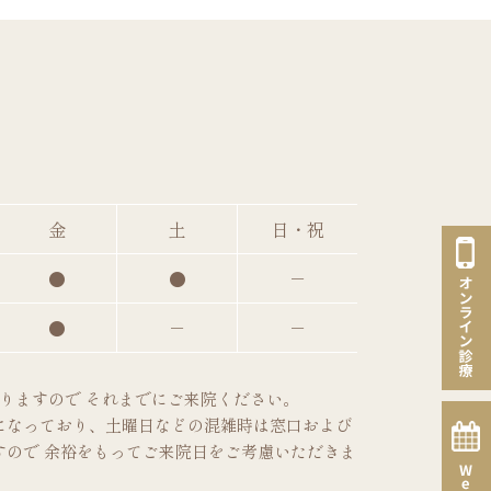
金
土
日・祝
●
●
－
●
－
－
となりますので それまでにご来院ください。
になっており、土曜日などの混雑時は窓口および
ので 余裕をもってご来院日をご考慮いただきま