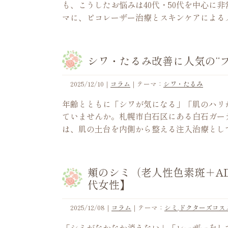
も、こうしたお悩みは40代・50代を中心に
マに、ピコレーザー治療とスキンケアによる
シワ・たるみ改善に人気の“
2025/12/10
｜
コラム
｜テーマ：
シワ・たるみ
年齢とともに「シワが気になる」「肌のハリ
ていませんか。札幌市白石区にある白石ガー
は、肌の土台を内側から整える注入治療とし
頬のシミ（老人性色素斑＋A
代女性】
2025/12/08
｜
コラム
｜テーマ：
シミ
,
ドクターズコス
「シミがなかなか消えない」「レーザーをし