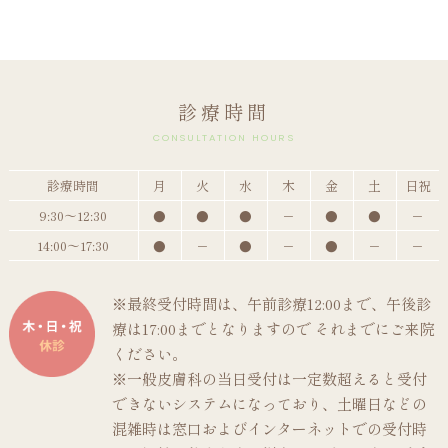
診療時間
CONSULTATION HOURS
診療時間
月
火
水
木
金
土
日祝
9:30～12:30
●
●
●
－
●
●
－
14:00～17:30
●
－
●
－
●
－
－
※最終受付時間は、午前診療12:00まで、午後診
療は17:00までとなりますので それまでにご来院
ください。
※一般皮膚科の当日受付は一定数超えると受付
できないシステムになっており、土曜日などの
混雑時は窓口およびインターネットでの受付時