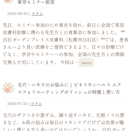
東京セミナー前夜
2026/08/03
｜
コラム
先日、セミナー参加のため東京を訪れ、前日に全国で美容
皮膚科診療に携わる先生方との食事会に参加しました。 **
白石ガーデンプレイス皮膚科（札幌市白石区）**では、患者
さんへより良い医療をご提供できるよう、日々の診療だけ
でなく、学会やセミナーへの参加、全国の先生方との情報
交換も大切にしています。 今回は…
more
毛穴・ニキビのお悩みに｜ゼオスキンヘルス エク
スフォリエーティングポリッシュの特徴と使い方
2026/07/31
｜
コラム
毛穴のザラつきや黒ずみ、繰り返すニキビ、化粧ノリの悪
さなど、お肌の悩みは毎日のスキンケアだけでは改善が難
しいと感じる方も多いのではないでしょうか。 白石ガーデ