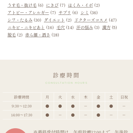
うす毛・抜け毛
(6)
にきび
(7)
ほくろ・イボ
(2)
アトピー・アレルギー
(7)
サプリ
(6)
シミ
(36)
シワ・たるみ
(30)
ダイエット
(2)
ドクターズコスメ
(47)
ニキビ・ニキビあと
(16)
毛穴
(14)
汗の悩み
(3)
漢方
(5)
脱毛
(2)
赤ら顔・酒さ
(18)
診療時間
CONSULTATION HOURS
診療時間
月
火
水
木
金
土
日祝
9:30～12:30
●
●
●
－
●
●
－
14:00～17:30
●
－
●
－
●
－
－
※最終受付時間は、午前診療12:00まで、午後診