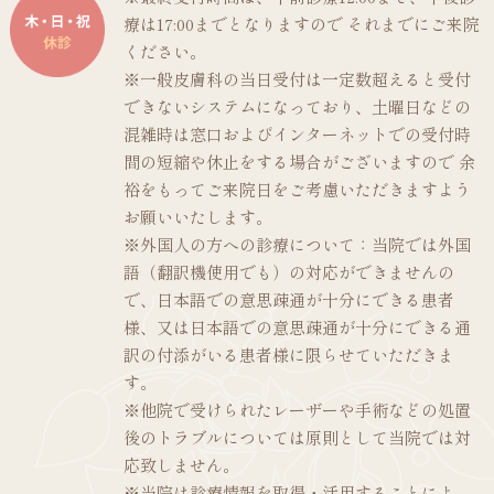
療は17:00までとなりますので それまでにご来院
ください。
※一般皮膚科の当日受付は一定数超えると受付
できないシステムになっており、土曜日などの
混雑時は窓口およびインターネットでの受付時
間の短縮や休止をする場合がございますので 余
裕をもってご来院日をご考慮いただきますよう
お願いいたします。
※外国人の方への診療について：当院では外国
語（翻訳機使用でも）の対応ができませんの
で、日本語での意思疎通が十分にできる患者
様、又は日本語での意思疎通が十分にできる通
訳の付添がいる患者様に限らせていただきま
す。
※他院で受けられたレーザーや手術などの処置
後のトラブルについては原則として当院では対
応致しません。
※当院は診療情報を取得・活用することによ